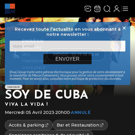
Recevez toute l’actualité en vous abonnant à
Ferme
notre newsletter :
PMR/PSH
Réservez
dès
INDIGO : 05 79 58 00 10
ENVOYER
maintenant
votre place
Rivaj Group traite votre adresse électronique pour la gestion de votre abonnement à
la newsletter de
Mâcon Événements
. Vous pouvez retirer votre consentement à tout
moment. Pour en savoir plus, consultez notre
politique de protection des données
.
Spectacle
SOY DE CUBA
VIVA LA VIDA !
Mercredi 05 Avril 2023
·
20h00
·
ANNULÉ
Accès & parking
Bar et Restauration