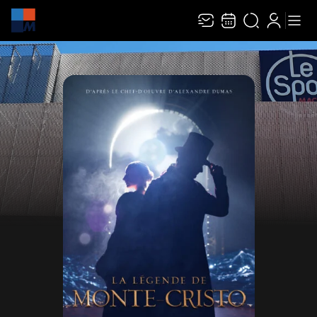
Recevez toute l’actualité en vous abonnant à
Ferme
notre newsletter :
ENVOYER
Rivaj Group traite votre adresse électronique pour la gestion de votre
abonnement à la newsletter de
Mâcon Événements
. Vous pouvez retirer votre
consentement à tout moment. Pour en savoir plus, consultez notre
politique de
protection des données
.