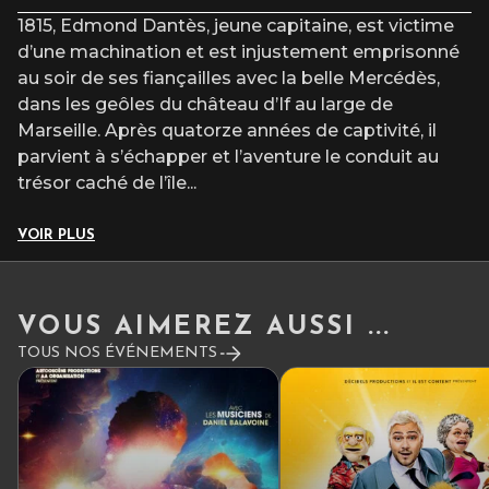
Nous regrettons de vous informer que la production est
1815, Edmond Dantès, jeune capitaine, est victime
contrainte, à contrecoeur, d’annuler la représentation prévue
à Macon le samedi 3 octobre 2026.
d’une machination et est injustement emprisonné
au soir de ses fiançailles avec la belle Mercédès,
Les spectateurs ayant acheté leurs billets sont invités à se
dans les geôles du château d’If au large de
rapprocher de leur point de vente afin d’obtenir un
Marseille. Après quatorze années de captivité, il
remboursement.
parvient à s’échapper et l’aventure le conduit au
Nous vous remercions sincèrement pour votre
trésor caché de l’île
...
compréhension et votre soutien.
La Légende de Monte Cristo
VOIR PLUS
VOUS AIMEREZ AUSSI ...
TOUS NOS ÉVÉNEMENTS