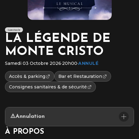
Spectacle
LA LÉGENDE DE
MONTE CRISTO
Samedi 03 Octobre 2026
·
20h00
·
ANNULÉ
Accès & parking
Bar et Restauration
Consignes sanitaires & de sécurité
⚠️Annulation
Chers spectateurs,
À PROPOS