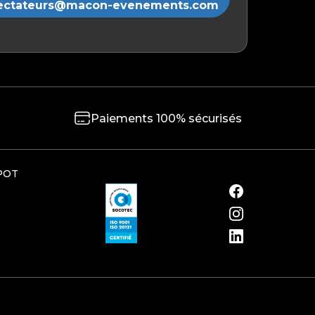
ectateurs@macon-evenements.com
Paiements 100% sécurisés
POT