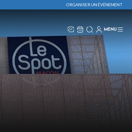
ORGANISER UN ÉVÉNEMENT
MENU
Recevez toute l’actualité en
Fermer
vous abonnant à notre
newsletter :
ENVOYER
ivaj Group traite votre adresse électronique pour
a gestion de votre abonnement à la newsletter de
âcon Événements
. Vous pouvez retirer votre
onsentement à tout moment. Pour en savoir plus,
onsultez notre
politique de protection des
onnées
.