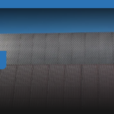
R
l
M
c
c
d