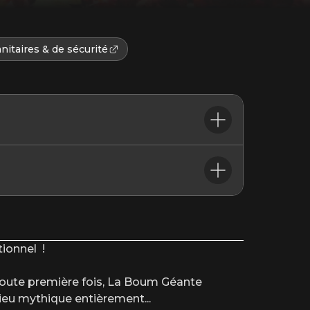
nitaires & de sécurité
hainement, est reportée au vendredi 25 septembre 2026.
ns prendre le temps nécessaire afin de vous proposer un
a qualité que vous attendez de La Boum Géante.
 date.
ionnel !
sponibles le vendredi 25 septembre 2026. Si c’est votre cas,
e remboursement de vos places
 toute première fois, La Boum Géante
ncroyable : les plus grands sons de votre jeunesse, une
 lieu mythique entièrement
...