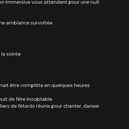
 on les aime.
on immersive vous attendent pour une nuit
une ambiance survoltée
tte soirée un moment mémorable.
 la soirée
rait être complète en quelques heures
it de fête inoubliable.
iers de fêtards réunis pour chanter, danser