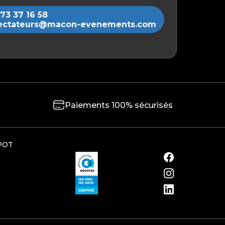
73 37 16 58
ectateurs@macon-evenements.com
Paiements 100% sécurisés
POT