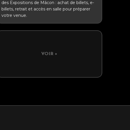
des Expositions de Mâcon : achat de billets, e-
billets, retrait et accès en salle pour préparer
votre venue.
VOIR +