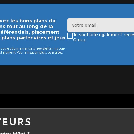
evez les bons plans du
ns tout au long de la
préférentiels, placement
Je souhaite également recev
s plans partenaires et jeux
Group
de votre abonnement à la newsletter macon-
 moment. Pour en savoir plus, consultez
TEURS
tre billet ?