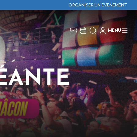
ORGANISER UN ÉVÉNEMENT
MENU
Recevez toute l’actualité en
Fermer
vous abonnant à notre
newsletter :
ÉANTE
ENVOYER
ivaj Group traite votre adresse électronique pour la
estion de votre abonnement à la newsletter de
âcon Événements
. Vous pouvez retirer votre
onsentement à tout moment. Pour en savoir plus,
onsultez notre
politique de protection des données
.