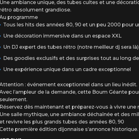
ambiance festive, des surprises, des souvenirs et une vraie Boum Géante comme
Une ambiance unique, des tubes cultes et une décorati
rétro absolument grandiose.
Merci sincèrement pour votre compréhension et votre confiance.
Au programme
Tous les hits des années 80, 90 et un peu 2000 pour 
On a hâte de vous retrouver le vendredi 25 septembre 2026 pour faire de ce
Une décoration immersive dans un espace XXL
L’équipe de La Boum Géante
Un DJ expert des tubes rétro (notre meilleur dj sera là)
———————————————————————————
Des goodies exclusifs et des surprises tout au long de
Événement interdit aux mineurs (pensez à vos cartes d’identité)
Une expérience unique dans un cadre exceptionnel
Horaires : 18h → 2h
Stand de Food Court by biscrocamp sur place
Attention : événement exceptionnel dans un lieu inédit.
Buvettes sur Place
Avec l’ampleur de la demande, cette Boum Géante pour
Mineurs interdits
seulement.
Pièce d’identité exigée à l’entrée
Réservez dès maintenant et préparez-vous à vivre une nu
Une salle mythique, une ambiance déchaînée et des mill
et revivre les plus grands tubes des années 80, 90
Cette première édition dijonnaise s’annonce historique.