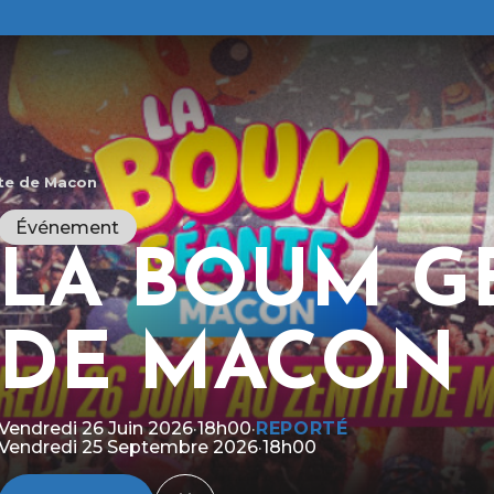
te de Macon
Événement
LA BOUM G
DE MACON
R
g
M
c
c
Vendredi 26 Juin 2026
·
18h00
·
REPORTÉ
Vendredi 25 Septembre 2026
·
18h00