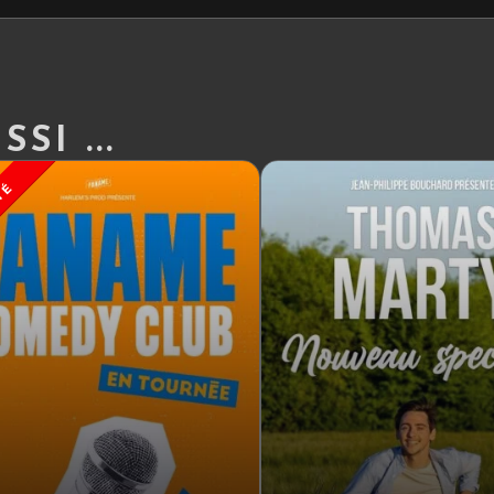
SI ...
TÉ