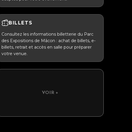
BILLETS
Consultez les informations billetterie du Parc
des Expositions de Mâcon : achat de billets, e-
billets, retrait et accès en salle pour préparer
votre venue.
VOIR +