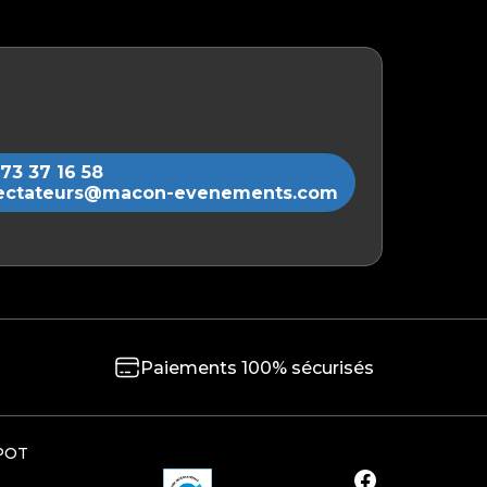
73 37 16 58
ectateurs@macon-evenements.com
Paiements 100% sécurisés
POT