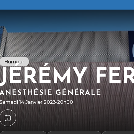
Humour
JÉRÉMY FE
ANESTHÉSIE GÉNÉRALE
R
g
M
Samedi 14 Janvier 2023
·
20h00
c
c