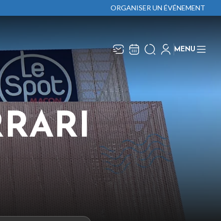
ORGANISER UN ÉVÉNEMENT
MENU
Recevez toute l’actualité en
Fermer
vous abonnant à notre
newsletter :
RRARI
ENVOYER
ivaj Group traite votre adresse électronique pour la
estion de votre abonnement à la newsletter de
âcon Événements
. Vous pouvez retirer votre
onsentement à tout moment. Pour en savoir plus,
onsultez notre
politique de protection des données
.